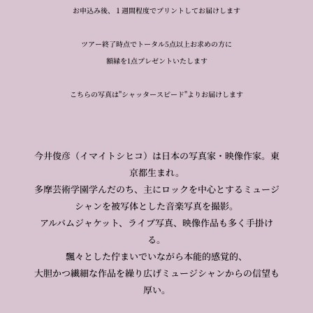
お申込み後、１週間程度でプリントしてお届けします
ツアー終了時点でトータル5点以上お求めの方に
額縁を1点プレゼントいたします
こちらの写真は"シャッタースピード"よりお届けします
今井俊彦（イマイトシヒコ）は日本の写真家・映像作家。東
京都生まれ。
多摩芸術学園学んだのち、主にロックを中心とするミュージ
シャンを被写体とした音楽写真を撮影。
アルバムジャケット、ライブ写真、映像作品も多く手掛け
る。
飄々とした佇まいでいながら本能的感覚的、
大胆かつ繊細な作品を繰り広げミュージシャンからの信望も
厚い。