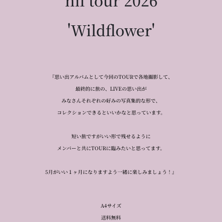
'Wildflower'
『思い出アルバムとして今回のTOURで各地撮影して、
最終的に旅の、LIVEの思い出が
みなさんそれぞれの好みの写真集的な形で、
コレクションできるといいかなと思っています。
短い旅ですがいい形で残せるように
メンバーと共にTOURに臨みたいと思ってます。
5月がいい１ヶ月になりますよう一緒に楽しみましょう！』
A4サイズ
送料無料