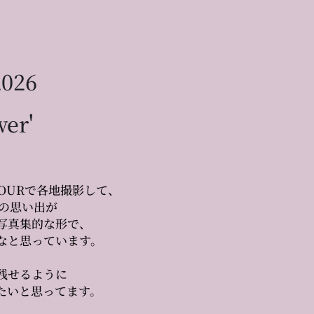
2026
wer'
OURで各地撮影して、
Eの思い出が
写真集的な形で、
なと思っています。
残せるように
たいと思ってます。