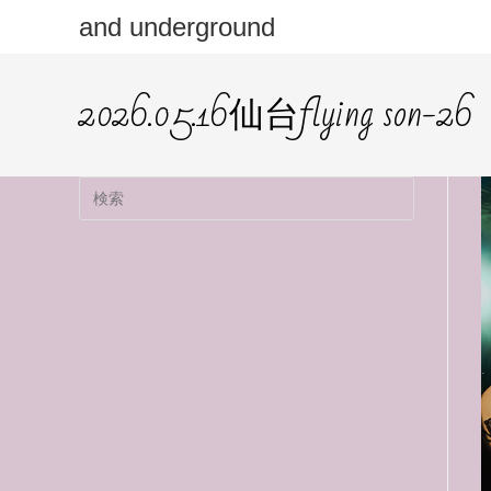
and underground
2026.05.16仙台flying son-26