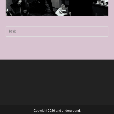
Pre
Es
to
clo
the
sea
pan
Copyright 2026 and underground.