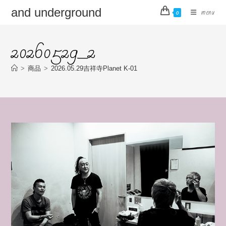
コ
and underground
menu
0
ン
テ
20260529_2
ン
ツ
へ
>
商品
>
2026.05.29吉祥寺Planet K-01
ス
キ
ッ
プ