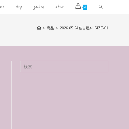
ウ
ome
shop
gallery
about
0
ェ
>
商品
>
2026.05.24名古屋ell.SIZE-01
ブ
サ
イ
Press
Escape
ト
to
close
の
the
search
検
panel.
索