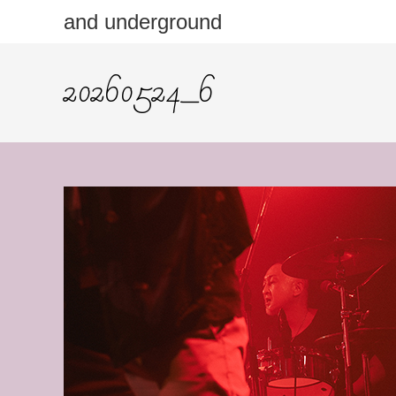
コ
and underground
ン
テ
20260524_6
ン
ツ
へ
ス
キ
ッ
プ