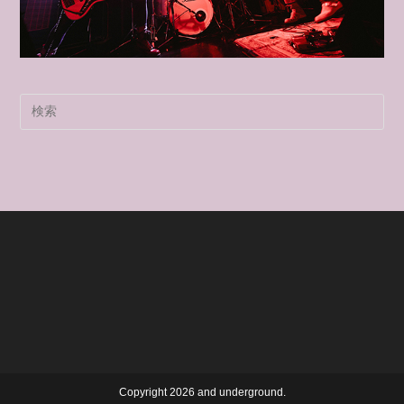
Pre
Es
to
clo
the
sea
pan
Copyright 2026 and underground.