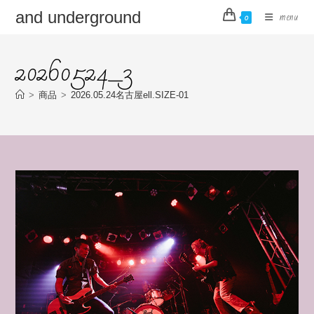
コ
and underground
menu
0
ン
テ
20260524_3
ン
ツ
へ
>
商品
>
2026.05.24名古屋ell.SIZE-01
ス
キ
ッ
プ