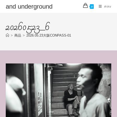
コ
and underground
menu
0
ン
テ
20260523_6
ン
ツ
へ
>
商品
>
2026.05.23大阪CONPASS-01
ス
キ
ッ
プ