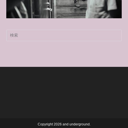
Pre
Es
to
clo
the
sea
pan
Copyright 2026 and underground.