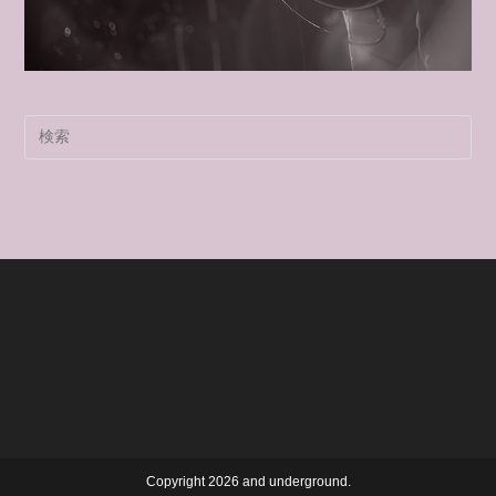
Pre
Es
to
clo
the
sea
pan
Copyright 2026 and underground.