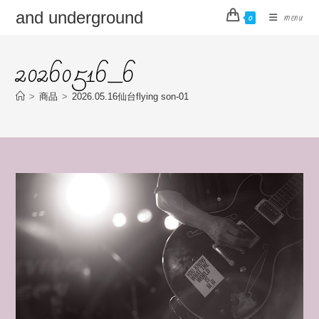
コ
and underground
menu
0
ン
テ
20260516_6
ン
ツ
へ
>
商品
>
2026.05.16仙台flying son-01
ス
キ
ッ
プ