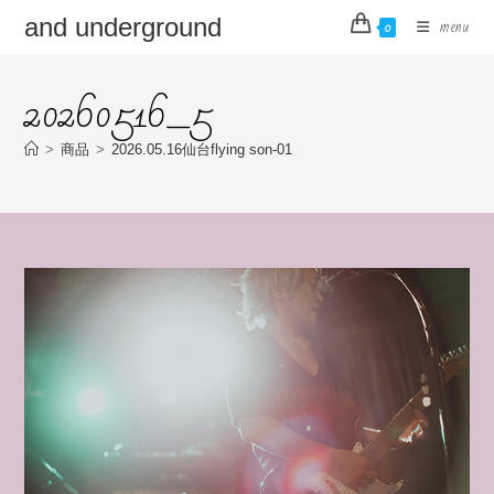
コ
and underground
menu
0
ン
テ
20260516_5
ン
ツ
へ
>
商品
>
2026.05.16仙台flying son-01
ス
キ
ッ
プ