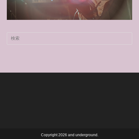
Pre
Es
to
clo
the
sea
pan
Copyright 2026 and underground.